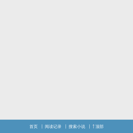
传世警句：永远不要纵容你的孩子，
否则你将为此付出惨痛代价！
内容标签：年下 豪门世家 伪父子
完整有肉~
首页
阅读记录
搜索小说
顶部