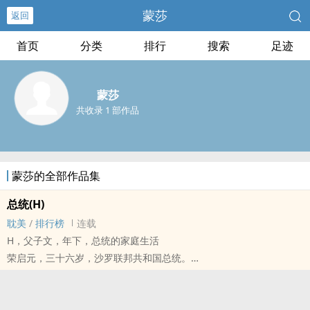
蒙莎
返回
首页
分类
排行
搜索
足迹
蒙莎
共收录 1 部作品
蒙莎的全部作品集
总统(H)
耽美
/
排行榜
连载
H，父子文，年下，总统的家庭生活
荣启元，三十六岁，沙罗联邦共和国总统。
最骄傲的事：是世界上最年轻的总统
最无奈的事：是沙罗建立共和以来最有争议的总统
最不屑的事：被《时代周刊》评为最俊美的总统