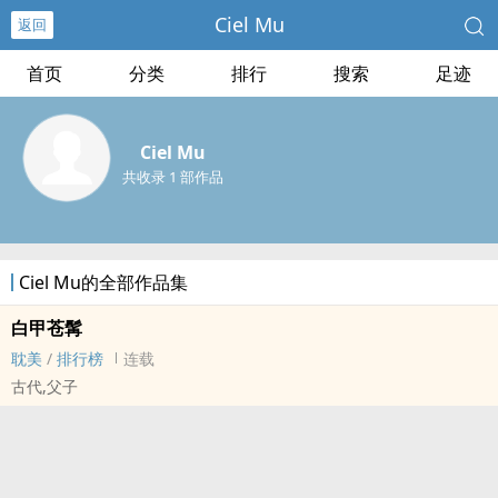
Ciel Mu
返回
首页
分类
排行
搜索
足迹
Ciel Mu
共收录 1 部作品
Ciel Mu的全部作品集
白甲苍髯
耽美
/
排行榜
连载
古代,父子