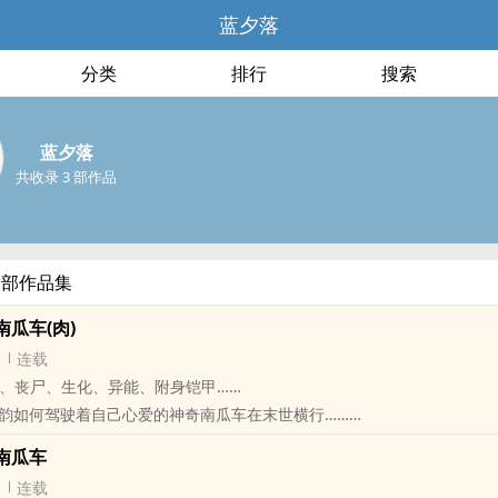
蓝夕落
分类
排行
搜索
蓝夕落
共收录 3 部作品
全部作品集
瓜车(肉)
连载
文‍，JQ、丧尸、生化、异能、附身铠甲……
韵如何驾驶着自己心爱的神奇南瓜车在末世横行……
强 异能 情有独钟
南瓜车
主角：墨韵 ┃ 配角：非渊 ┃ 其它：生化、丧尸、JQ遍地、伪父子
连载