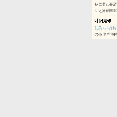
各位书友要是
世之神奇南瓜
受生活，享受
叶阳鬼修
站 希望您点
耽美
/
排行榜
强强 灵异神怪