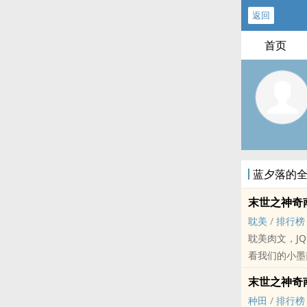
返回
首页
蓝夕落的
末世之神奇南
耽美
/
排行榜
耽美‎­​肉‍
看我们的小墨
内容标签：强
末世之神奇
搜索关键字：
种田
/
排行榜