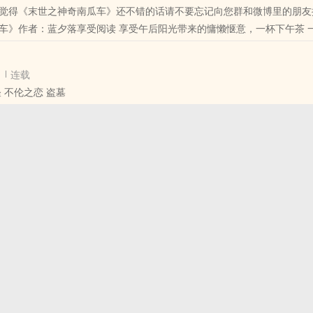
觉得《末世之神奇南瓜车》还不错的话请不要忘记向您群和微博里的朋友
车》作者：蓝夕落享受阅读 享受午后阳光带来的慵懒惬意，一杯下午茶 
小说给您带来的美好时光从现在开始。 本站全面拒绝弹窗，绿色免费 喜欢
击分享 把心情分享给大家吧！
连载
 不伦之恋 盗墓