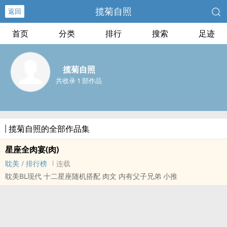
揽菊自照
返回
首页
分类
排行
搜索
足迹
揽菊自照
共收录 1 部作品
揽菊自照的全部作品集
星座全肉宴(肉)
耽美
/
排行榜
连载
耽美BL现代 十二星座随机搭配 ​肉‎‌文­‎‍ 内有父子兄弟 小推