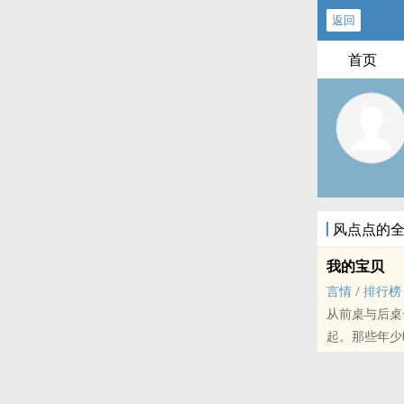
返回
首页
风点点的
我的宝贝
言情
/
排行榜
从前桌与后桌
起。那些年少
世界，我只喜
呀，是《我的