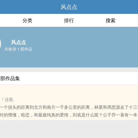
风点点
分类
排行
搜索
风点点
共收录 1 部作品
全部作品集
连载
一个扭头的距离到北方和南方一千多公里的距离，林栗和周思源走了十三
时的懵懂，暗恋，和最最纯真的爱情，到底是什么呢？公子乔一著有一本
欢你》，书名由来于张悬的《宝贝》，而他和她，他们的故事也来源于这
宝贝》。