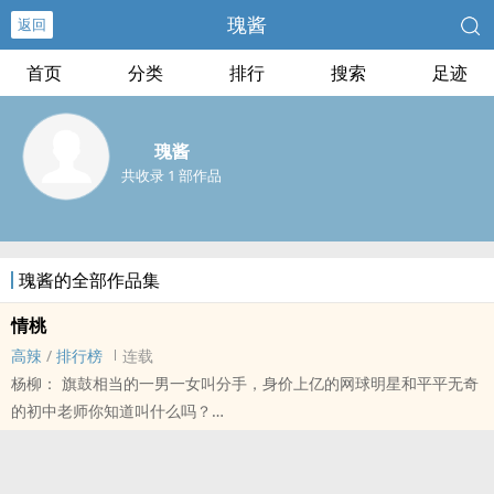
瑰酱
返回
首页
分类
排行
搜索
足迹
瑰酱
共收录 1 部作品
瑰酱的全部作品集
情桃
‍‎高​‎‍辣­‍‌
/
排行榜
连载
杨柳： 旗鼓相当的一男一女叫分手，身价上亿的网球明星和平平无奇
的初中老师你知道叫什么吗？
杨桃：叫什么？
杨柳：那叫女生瞎了眼没长脑袋，握不住这么个潜力股。你今时今日
还想着回去？没门！