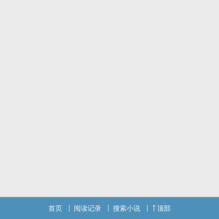
杨桃心想她一定要回去，无论如何，都要回到他的身边去。
首页
阅读记录
搜索小说
顶部