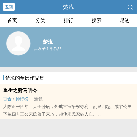
楚流
返回
首页
分类
排行
搜索
足迹
楚流
共收录 1 部作品
楚流的全部作品集
重生之驸马听令
百合
/
排行榜
连载
大陈正平四年，天子卧病，外戚官宦争权夺利，乱民四起。咸宁公主
下嫁四世三公宋氏嫡子宋放，却使宋氏家破人亡。
宋致一觉醒来，发现自己成了宋放的妹妹，而前来完婚的咸宁公主车
架已经到了门口，宋放却意外溺死，她不得不顶替宋放成亲，期望躲