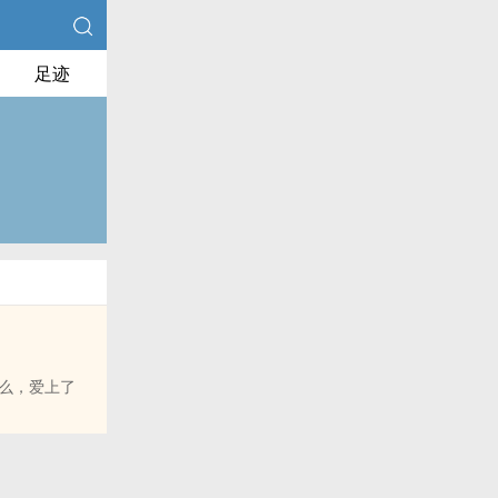
足迹
么，爱上了