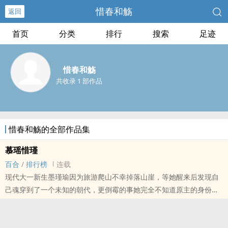
惜春和觞
返回
首页
分类
排行
搜索
足迹
惜春和觞
共收录 1 部作品
惜春和觞的全部作品集
慕瑶惜瑾
百合
/
排行榜
连载
现代大一新生墨瑾瑜因为旅游爬山不幸掉落山崖，等她醒来后发现自
己魂穿到了一个未知的朝代，更倒霉的事她完全不知道原主的身份也
身无分文。为了填饱肚子，只好女扮男装在天一楼当小二，偶然邂逅
了邺城第一富商之女寒清瑶，与其发生了一系列的事情。