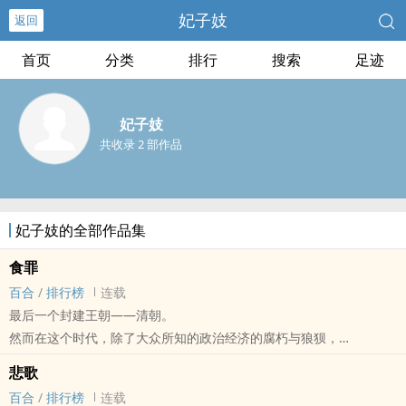
妃子妓
返回
首页
分类
排行
搜索
足迹
妃子妓
共收录 2 部作品
妃子妓的全部作品集
食罪
百合
/
排行榜
连载
最后一个封建王朝——清朝。
然而在这个时代，除了大众所知的政治经济的腐朽与狼狈，
各方势力对于权力的虎视眈眈，
悲歌
还有着不为人知的坊间传闻，其中一些诡异的传闻，
百合
/
排行榜
连载
却是真真切切地游荡在市井社会中。