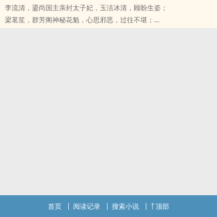
李流清，鎏尚国主亲封太子妃，玉洁冰清，顾盼生姿；
梁茗笙，群芳阁神秘花魁，心思邪恶，过往不堪；
而负责这一切的则是皇太后——倾薇颜，
她，从小备受宠爱，是为当朝丞相独女，宠爱不断；
座下的军机处之一邢番阁……
她，打从娘胎出来就不被父母所喜，最后被生父赐死；
邢番阁的阁主——花九堇，年轻而貌美的一位女子，
就是这样天差地别的两个人，从第一次相遇开始就注定了她们的人生
在冰冷的皇太后的调、教下，
会从此交织在一起，永不分离。
不知不觉沦为了皇太后这个老女人的禁、脔……
李流清给的温暖让梁茗笙恋恋不舍，就算她以死相逼想要离开，梁茗
笙也不曾放手。
李流清，就算你死，我也不会放手
首页
阅读记录
搜索小说
顶部