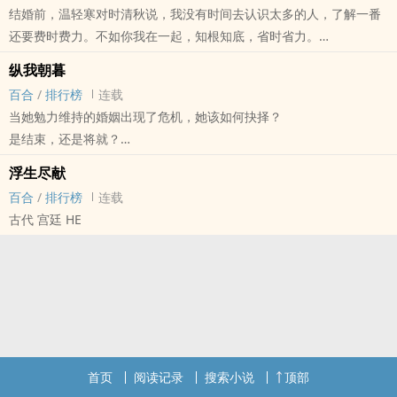
结婚前，温轻寒对时清秋说，我没有时间去认识太多的人，了解一番
近日，婚期将近的流言甚嚣尘上。
还要费时费力。不如你我在一起，知根知底，省时省力。
没有人知道，夏星沉对秦霂保留的，不只是那隐匿在心的恋慕，还有
这是一个暗恋终成的故事。
她是妖的秘密。
纵我朝暮
七年如昔，情深终归逢时。
也没有人知道，两年来惹人称羡的恋情，是秦霂为了获得更多跟夏星
百合
/
排行榜
连载
沉相处的机会，而制造的牵绊。
当她勉力维持的婚姻出现了危机，她该如何抉择？
这是一个双向暗恋的故事。
是结束，还是将就？
与你相伴，才愿岁月绵长。
当她惊觉自己对差点成为丈夫情妇的女人生出了不单纯的想法，她又
浮生尽献
温雅含蓄|情话max|外暖内暖|富二代御姐×高贵冷艳|惜字如金|外冷
会作何打算？
百合
/
排行榜
连载
内热|妖精御姐
是争取，还是逃避？
古代 宫廷 HE
内容标签： 都市情缘 情有独钟
搜索关键字：主角：秦霂（mù）、夏星沉 ┃ 配角： ┃ 其它：
一句话简介：相思最温柔。
首页
阅读记录
搜索小说
顶部