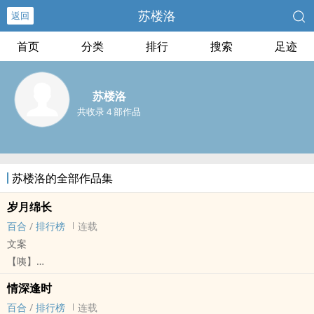
苏楼洛
返回
首页
分类
排行
搜索
足迹
苏楼洛
共收录 4 部作品
苏楼洛的全部作品集
岁月绵长
百合
/
排行榜
连载
文案
【咦】
同性可婚，人与妖通婚。
情深逢时
（不必带人与妖寿命不对等的固有印象，这方面有私设，放心看）
百合
/
排行榜
连载
两年前，秦霂跟夏星沉公布恋情。