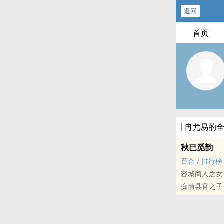
返回
首页
冉尤易的
秋已觅韵
百合
/
排行榜
容城商人之女
痴情县官之子
衍国将军之子
衍国帝皇之女