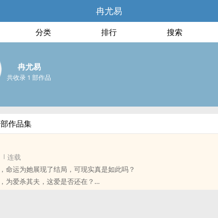
冉尤易
分类
排行
搜索
冉尤易
共收录 1 部作品
全部作品集
连载
，命运为她展现了结局，可现实真是如此吗？
，为爱杀其夫，这爱是否还在？
，竹马的爱情，会有怎样的结局？
，她与它，孰重孰轻？