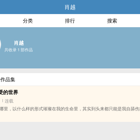
肖越
分类
排行
搜索
肖越
共收录 1 部作品
部作品集
受的世界
连载
哪里，以什么样的形式璀璨在我的生命里，其实到头来都只能是我自舔伤
的人会如同他急迫的出现在某一天以同样的方式突然消失，
己定义在朋友这个位置的人到头来便只能巍然不动的死守这个被命名的位
归于尽。