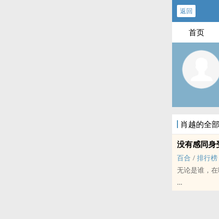
返回
首页
肖越的全
没有感同身
百合
/
排行榜
无论是谁，在
好像突然出现
而一开始将自
静待末尾的同