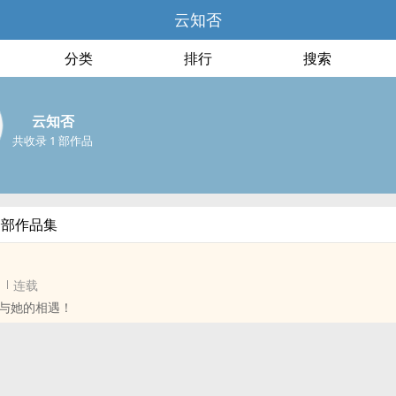
云知否
分类
排行
搜索
云知否
共收录 1 部作品
全部作品集
连载
与她的相遇！