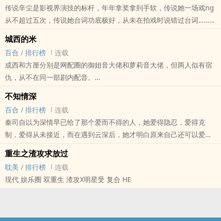
传说辛尘是影视界演技的标杆，年年拿奖拿到手软，传说她一场戏ng
地滚开》
从不超过五次，传说她台词功底极好，从未在拍戏时说错过台词……
然而某剧组中。
外冷内热宠妻攻vs对感情有阴影受
城西的米
辛尘一转身，刚准备对着不知名的小配角说台词，结果看到小配角后
本文食用指南：苏苏苏，爽爽爽，甜甜甜。
百合
/
排行榜
连载
边自己三个月来心心念念着的人，一句“老婆”脱口而出。
成西和方厘分别是网配圈的御姐音大佬和萝莉音大佬，但两人似有宿
尹桐低着头翻了个白眼：是前妻，谢谢。
内容标签： 重生 甜文
仇，从不在同一部剧内配音。
导演，在场剧组人员：？？？
这天圈内举行网配界最受欢迎的CV大选，方厘位居第一，而成西紧跟
不知情深
第二。
内容标签： 情有独钟 破镜重圆 娱乐圈
百合
/
排行榜
连载
两家粉丝为此撕半天，结果一个爆炸性的新闻传来：他们女神在一起
秦司自以为深情早已给了那个爱而不得的人，她爱得隐忍，爱得克
了！
制，爱得从未接近，而在遇到云深后，她才明白原来自己还可以爱得
两家粉丝的反应宛如被雷劈
主动，爱到情难自已，爱到不想让别人多看云深一眼。
重生之渣攻求放过
秦司：冷淡技术钢枪主播
耽美
/
排行榜
连载
云深：身材惹火富贵花
现代 娱乐圈 双重生 渣攻X明星受 复合 HE
内容标签： 都市情缘 情有独钟 游戏网游