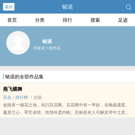
铭谣
返回
首页
分类
排行
搜索
足迹
铭谣
共收录 1 部作品
铭谣的全部作品集
燕飞蝶舞
百合
/
排行榜
连载
金陵有一烟花之地，名曰百花阁。百花阁中有一琴妓，名唤曲鸢鸾。
蕙质兰心，琴艺卓绝，性情外柔内刚。言称若有人可解其琴中之意便
许与终身，琴音背后，她却是另有所想，而能解琴音之人会是谁家知
音？