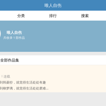
唯人自伤
分类
排行
搜索
唯人自伤
共收录 1 部作品
的全部作品集
连载
到韩菱纱，就觉得生活处处有趣
到柳梦璃，就觉得生活处处磨难
的腹黑千金
的温良女贼
好奇之心而结下的孽缘