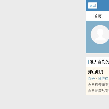
返回
首页
唯人自伤
海山明月
百合
/
排行榜
自从柳梦璃遇
自从韩菱纱遇
一个看似温良
一个看似腹黑
一段因为一时