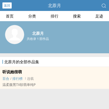
北萘月
返回
首页
分类
排行
搜索
足迹
北萘月
共收录 1 部作品
北萘月的全部作品集
听说她很萌
百合
/
排行榜
连载
温柔腹黑TX软萌单纯P