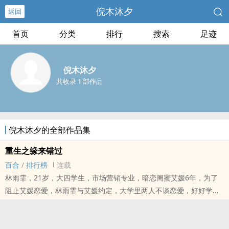
倪木沐夕
返回
首页
分类
排行
搜索
足迹
倪木沐夕
共收录 1 部作品
倪木沐夕的全部作品集
重生之缘来错过
百合
/
排行榜
连载
林雨霏，21岁，大四学生，市场营销专业，暗恋闺蜜艾媛6年，为了
阻止艾媛恋爱，林雨霏与艾媛约定，大学里两人不谈恋爱，好好学
习，两人也一直这样做了，大四的上学期，林雨霏决定告白了，可艾
媛告诉她，她有男朋友了。
高中同学的聚会，醉酒的林雨霏与艾媛发生争执，从而摔下楼梯，她