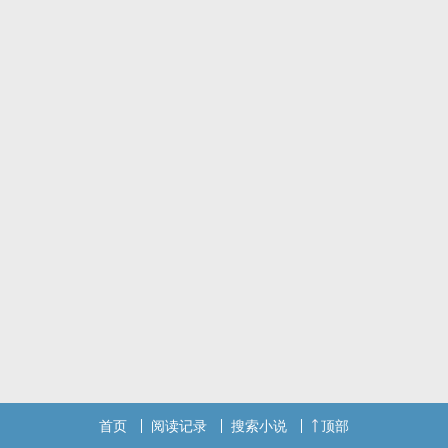
也因此重回高一时期，曾经的一切重来，林雨霏决定改变自己，事情
的发展却超出了她的想象，真相逐渐浮出水面，她该何去何从
首页
阅读记录
搜索小说
顶部