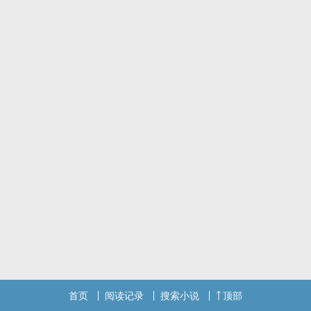
不缺粮食）那时候正好是汉文帝初，自己是世袭堂邑候陈武！呸陈
午，随历史是馆陶公主的丈夫！是的，没错就是丈夫。
首页
阅读记录
搜索小说
顶部