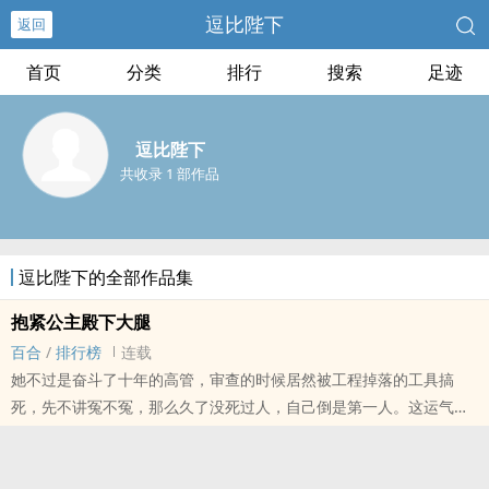
逗比陛下
返回
首页
分类
排行
搜索
足迹
逗比陛下
共收录 1 部作品
逗比陛下的全部作品集
抱紧公主殿下大腿
百合
/
排行榜
连载
她不过是奋斗了十年的高管，审查的时候居然被工程掉落的工具搞
死，先不讲冤不冤，那么久了没死过人，自己倒是第一人。这运气也
是没谁了。
一朝穿越，到了粮食紧缺，狼烟四起的大汉朝，（当然ju角陈五七并