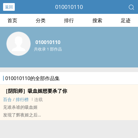
010010110
返回
首页
分类
排行
搜索
足迹
010010110
共收录 1 部作品
010010110的全部作品集
［阴阳师］吸血姬想要杀了你
百合
/
排行榜
连载
见谁杀谁的吸血姬
发现了辉夜姬之后
惊觉世上竟有如此出尘绝艳之人物
然后努力克制自己的故事。