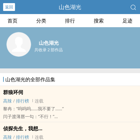
山色湖光
返回
首页
分类
排行
搜索
足迹
山色湖光
共收录 2 部作品
山色湖光的全部作品集
群狼环伺
‍高­​­辣‎‍
/
排行榜
连载
黎冉：“呜呜呜……我不要了……”
闫子渡薄唇一勾：“不行！”
江云川邪魅一笑：“不可以不要哦！”
侦探先生，我想…
林殊寒温柔挺动：“再一会儿就好了！”
‍高­​­辣‎‍
/
排行榜
连载
一小时…两小时…三小时过去了，三个男人依然精力旺盛，黎冉却浑身