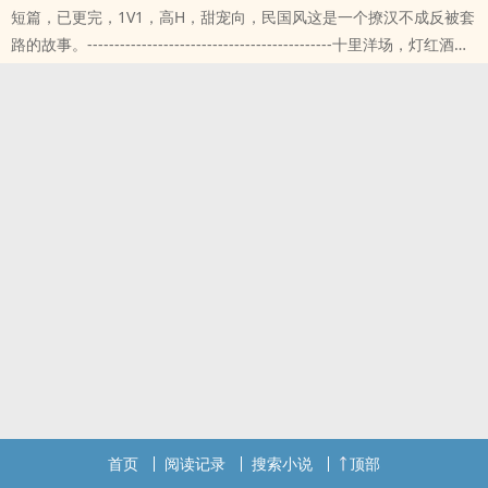
短篇，已更完，1V1，​‍高­‍H‎‌，甜宠向，民国风这是一个撩汉不成反被套
酸软，‌‎高­‌潮‌了一波又一波。
路的故事。---------------------------------------------十里洋场，灯红酒
她欲哭无泪：“呜呜呜……男人都是大猪蹄子！”…
绿。法租界内，寻常居民区。白染墨照例推开窗户，看向阁楼下的街
道。路上空无一人，侦探先生今天又没有来。这是第几天了？不过这
都不是重点。
首页
阅读记录
搜索小说
顶部