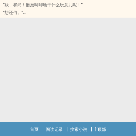
“欸，和尚！磨磨唧唧地干什么玩意儿呢！”
一朝穿越，成了异界的芬奇——并且有了与草木沟通的能力。
“想还俗。”
一切都显得那么完美(￣▽￣)~
“！！！”少年红了脸，期期艾艾地问，“为…为什么？”
——但是！这个语言问题自行解决是什么鬼？？？
“头冷。”
“——哦？看来昨晚——”
[实现西弗勒斯·斯内普的愿望。PS.语言问题请自行解决:）]
“滚滚滚！”
励志少年感动英国！
手握红包小和尚X兔皮灰狼二皇子 年下
——流浪少年手捧野花自学英语，你还有什么理由不努力？？？
我可能是个假歪果仁（泪流）
首页
阅读记录
搜索小说
顶部