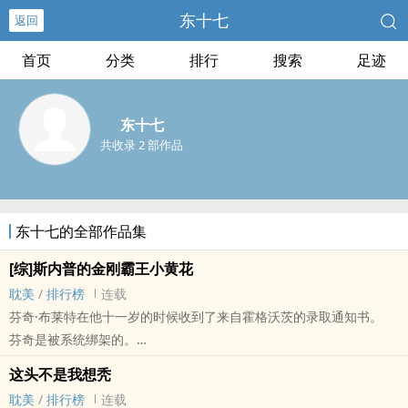
东十七
返回
首页
分类
排行
搜索
足迹
东十七
共收录 2 部作品
东十七的全部作品集
[综]斯内普的金刚霸王小黄花
耽美
/
排行榜
连载
芬奇·布莱特在他十一岁的时候收到了来自霍格沃茨的录取通知书。
芬奇是被系统绑架的。
如果你说的就是那个除了开场说几句话后面就毫无用处的辣鸡系统的
这头不是我想秃
话，芬奇会说，是的。
耽美
/
排行榜
连载