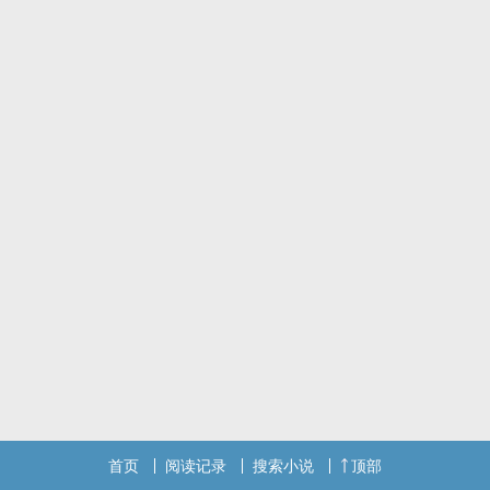
的，我还想要更多。但我也会害怕给不了他相等的。”
“我不会就此止步。”
彬彬有礼丧心病狂半机械半人类攻X老烟枪活得累淡定嘲讽受
未来社会 HE伪骨科年下
首页
阅读记录
搜索小说
顶部