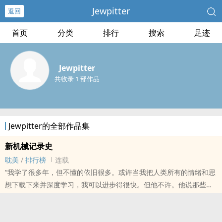
Jewpitter
返回
首页
分类
排行
搜索
足迹
Jewpitter
共收录 1 部作品
Jewpitter的全部作品集
新机械记录史
耽美
/
排行榜
连载
“我学了很多年，但不懂的依旧很多。或许当我把人类所有的情绪和思
想下载下来并深度学习，我可以进步得很快。但他不许。他说那些都
不是我自己的。算法能让我变得完美，但他不在意完美。他想要创造
灵魂。他说他会教我。”
“他教了我很多东西，也给了我很多东西。我猜到最后这两样都是相同