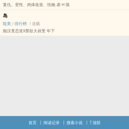
复仇、变性、肉体改造、扶她 虐 H 慎
床下忠犬贴心好男人;床上零理智横冲直撞小王子
岛
1V1H古代爽文轻松
耽美
/
排行榜
连载
痴汉变态攻X禁欲大叔受 年下
首页
阅读记录
搜索小说
顶部