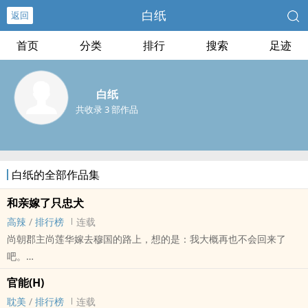
白纸
返回
首页
分类
排行
搜索
足迹
白纸
共收录 3 部作品
白纸的全部作品集
和亲嫁了只忠犬
‎​高‎‍​辣​‎
/
排行榜
连载
尚朝郡主尚莲华嫁去穆国的路上，想的是：我大概再也不会回来了
吧。
尚朝郡主尚莲华嫁到穆国后，想的是：一点也不想回去了。
官能(H)
耽美
/
排行榜
连载
床下任性娇气小公主;床上零知识意外大胆小郡主