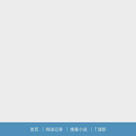
叛逆年下攻X内心骚♂浪大叔受 年下
首页
阅读记录
搜索小说
顶部