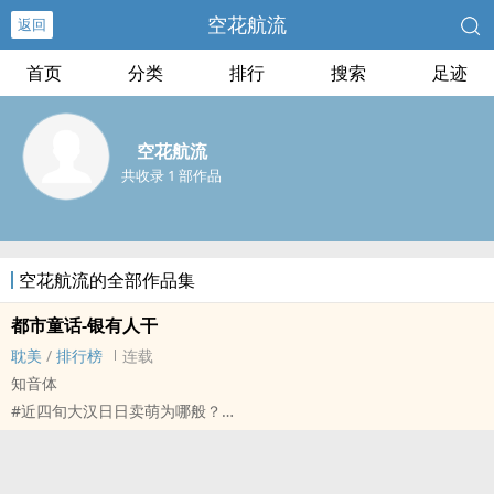
空花航流
返回
首页
分类
排行
搜索
足迹
空花航流
共收录 1 部作品
空花航流的全部作品集
都市童话-银有人干
耽美
/
排行榜
连载
知音体
#近四旬大汉日日卖萌为哪般？
夜夜独眠好寂寞#
名字同萌（才怪）：引♂诱♂人♂干