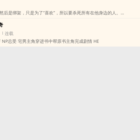
是可以治好的。
然后是绑架，只是为了“喜欢”，所以要杀死所有在他身边的人。
了温柔的伪装。
”
奇
那个人的邀约，成为游戏里的玩家，在各种恐怖惊险的游戏里找到出路。
连载
，但是出口外面是什么？
 NP总受 宅男主角穿进书中帮原书主角完成剧情 HE
鬼畜攻X高冷苦逼闷骚受
强制，正剧向带虐，主受快穿
阴影，受可能会患上斯德哥尔摩
应该会智商变0黏糊糊地谈恋爱么么哒啪啪啪（可能会有“攻做了这么过分的
者我呵呵你的三观了”的情况出现）
括就是：有个蛇精病要和我谈恋爱我不肯他就逼我。
受是“机智”属性的，无奈回回都被攻玩得腿都合不拢【雾
可能略崩……因为作者热爱变态一万年，心思都花在了攻君身上……
更也会忘记在CP贴上更新【。