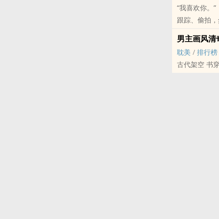
“我喜欢你。”
直到医生说这
跟踪、偷拍，
直到哥哥卸下
“想要救他们？
男主画风清
他不得不接受
耽美
/
排行榜
出口只有一个
古代架空 书穿
食用手册：
1.病娇痴汉
2.双洁，有
3.攻有童年
4.在一起后
还会在一起作
5.一句话概
PS：
1，本来想写
2，受的属性
3，即使是日