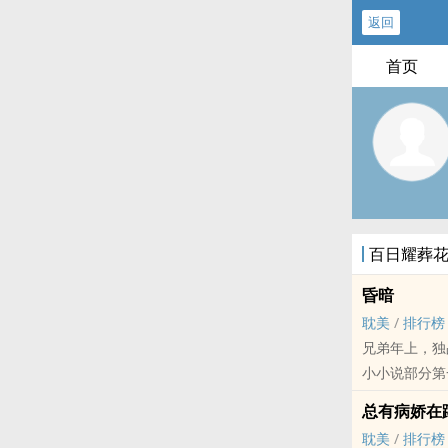
返回
首页
百日耀葬
昏暗
耽美
/
排行榜
兄弟年上，独
小小说部分第
一次突来的车
总有病娇在
哥哥在车祸中
耽美
/
排行榜
照顾着他。