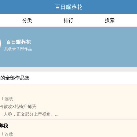
百日耀葬花
分类
排行
搜索
百日耀葬花
共收录 3 部作品
花的全部作品集
连载
占欲攻X轮椅抑郁受
一人称，正文部分上帝视角。
祸让一家四口遭受巨大的打击，父母死亡，只剩下两兄弟相依为命。
蹲我
几乎毫发无损，而弟弟却相当于残疾，内心的不平衡让弟弟变得怪异，哥
连载