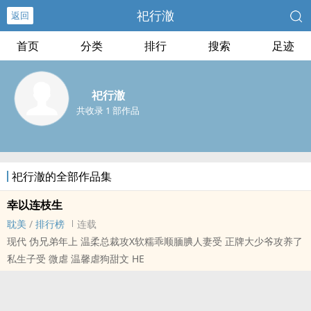
祀行澈
返回
首页
分类
排行
搜索
足迹
祀行澈
共收录 1 部作品
祀行澈的全部作品集
幸以连枝生
耽美
/
排行榜
连载
现代 伪兄弟年上 温柔总裁攻X软糯乖顺腼腆­​​人‍妻‎‍‎受 正牌大少爷攻养了
私生子受 微虐 温馨虐狗甜文 HE