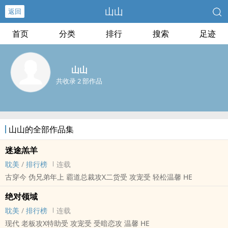
山山
返回
首页
分类
排行
搜索
足迹
山山
共收录 2 部作品
山山的全部作品集
迷途羔羊
耽美
/
排行榜
连载
古穿今 伪兄弟年上 霸道总裁攻X二货受 攻宠受 轻松温馨 HE
绝对领域
耽美
/
排行榜
连载
现代 老板攻X特助受 攻宠受 受暗恋攻 温馨 HE