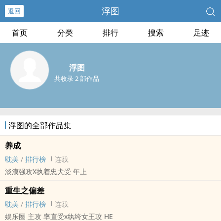
浮图
返回
首页
分类
排行
搜索
足迹
浮图
共收录 2 部作品
浮图的全部作品集
养成
耽美
/
排行榜
连载
淡漠强攻X执着忠犬受 年上
重生之偏差
耽美
/
排行榜
连载
娱乐圈 主攻 率直受x纨绔女王攻 HE