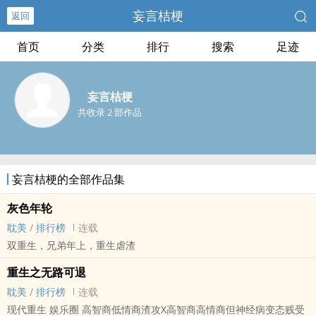
妄言桔梗
返回
首页
分类
排行
搜索
足迹
妄言桔梗
共收录 2 部作品
妄言桔梗的全部作品集
灰色年轮
耽美
/
排行榜
连载
双重生，兄弟年上，重生虐渣
重生之无路可退
耽美
/
排行榜
连载
现代重生 娱乐圈 高智商低情商渣攻X高智商高情商但神经病变态贱受