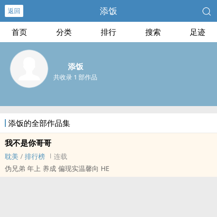
添饭
返回
首页
分类
排行
搜索
足迹
添饭
共收录 1 部作品
添饭的全部作品集
我不是你哥哥
耽美
/
排行榜
连载
伪兄弟 年上 养成 偏现实温馨向 HE