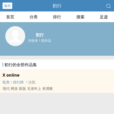
初行
返回
首页
分类
排行
搜索
足迹
初行
共收录 1 部作品
初行的全部作品集
X online
耽美
/
排行榜
连载
现代 网游 新版 兄弟年上 有‎调‌­教‌​