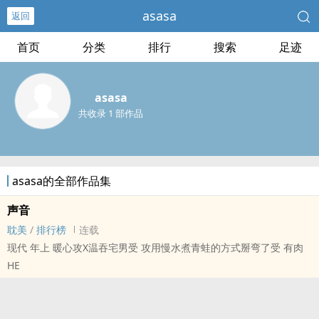
asasa
返回
首页
分类
排行
搜索
足迹
asasa
共收录 1 部作品
asasa的全部作品集
声音
耽美
/
排行榜
连载
现代 年上 暖心攻X温吞宅男受 攻用慢水煮青蛙的方式掰弯了受 有肉
HE