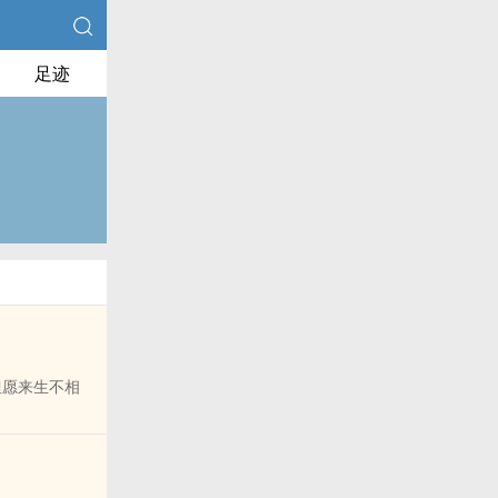
足迹
但愿来生不相
慕容澈一个弥
抖了！