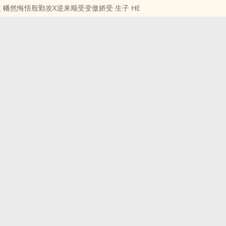
 幡然悔悟殷勤攻X逆来顺受变傲娇受 生子 HE