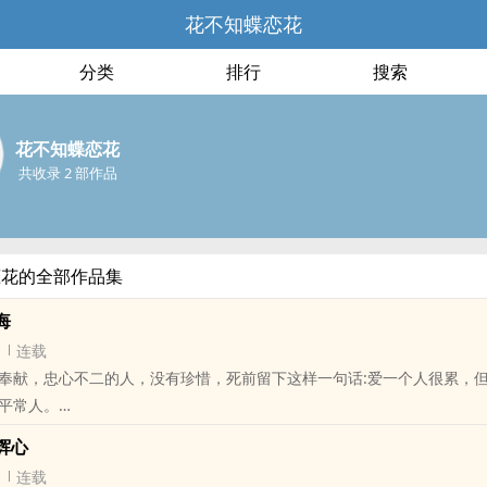
花不知蝶恋花
分类
排行
搜索
花不知蝶恋花
共收录 2 部作品
恋花的全部作品集
悔
连载
奉献，忠心不二的人，没有珍惜，死前留下这样一句话:爱一个人很累，
平常人。
了，我就不会再放开你的手了，生生世世在一起！定不再负你！
辉心
被爱的故事，一个拼命付出和错爱他人最后都死了的故事，或许上苍给了
连载
，他重生了，只是为什么不能再早几年呢？看着眼前人的惨样，慕容澈颤