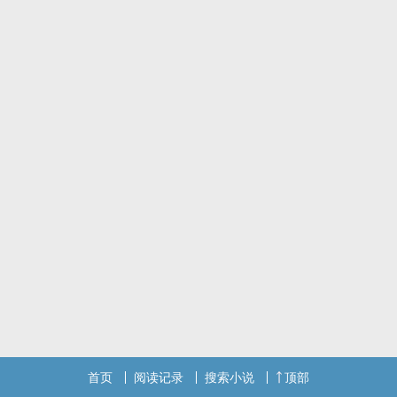
帝攻X弱受 生子
首页
阅读记录
搜索小说
顶部