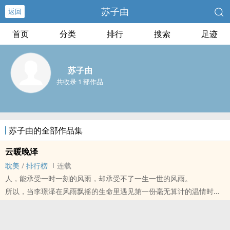
苏子由
返回
首页
分类
排行
搜索
足迹
苏子由
共收录 1 部作品
苏子由的全部作品集
云暖晚泽
耽美
/
排行榜
连载
人，能承受一时一刻的风雨，却承受不了一生一世的风雨。
所以，当李璟泽在风雨飘摇的生命里遇见第一份毫无算计的温情时，
毫不意外地，他再也放不开手。
沈云，这两个字是他一生的救赎。