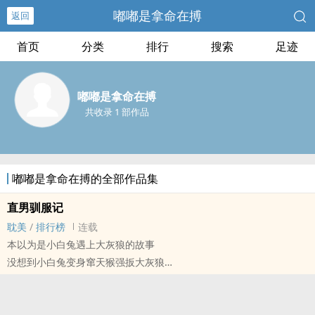
嘟嘟是拿命在搏
返回
首页
分类
排行
搜索
足迹
嘟嘟是拿命在搏
共收录 1 部作品
嘟嘟是拿命在搏的全部作品集
直男驯服记
耽美
/
排行榜
连载
本以为是小白兔遇上大灰狼的故事
没想到小白兔变身窜天猴强扳大灰狼
受从县城小白成长为傲娇高冷空少
攻从豪门私生子沦落穷逼创业海龟