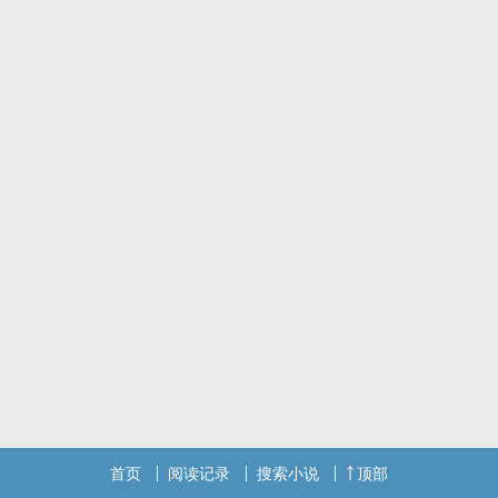
扳弯直男实用指南
温柔私生子攻X傲娇县城受
首页
阅读记录
搜索小说
顶部