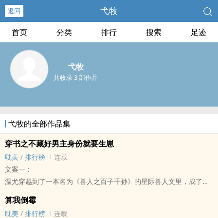
弋牧
返回
首页
分类
排行
搜索
足迹
弋牧
共收录 3 部作品
弋牧的全部作品集
穿书之不藏好男主身份就要生崽
耽美
/
排行榜
连载
文案一：
温尤穿越到了一本名为《兽人之百子千孙》的星际兽人文里，成了同
名亚兽人温尤。
算我倒霉
耽美
/
排行榜
连载
温尤穿到书里，震惊了！