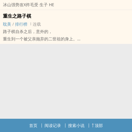
冰山强势攻X炸毛受 生子 HE
这意味着他要下一窝一窝的蛋，养一窝一窝的崽！这还能好吗？？！
重生之路子棋
直男温尤第一步计划：搞丢另一位男主博西寻找命中注定伴侣的缘
耽美
/
排行榜
连载
石。
路子棋自杀之后，意外的，
重生到一个被父亲抛弃的二世祖的身上。
博西立志为国家奉献终生，甚至把为了皇室兴盛，将自己那不知身在
路子棋觉得既然上天给了自己重生的机会，那么就试着重新开始新的
何处的’命定伴侣‘也算在其中，他的人生每一步都规划在轨道内。
生活吧。
但是性格恬淡安静，内敛，毫无特色的他，却意外地引起了这个身体
穿越到本文的未知剧情阶段的温尤，不小心把博西寻找命中注定伴侣
的父亲的的关注。
的缘石弄坏，一颗心彻底放下，开始放飞自我，偶尔常识和认知掉
线，一直无意识地‘勾引’博西，而不自知。
某天，
洗澡忘记穿上衣的温尤打开门看到门外的博西："教官好！“
博西：……
从未见过如此奔放的追求者……
首页
阅读记录
搜索小说
顶部