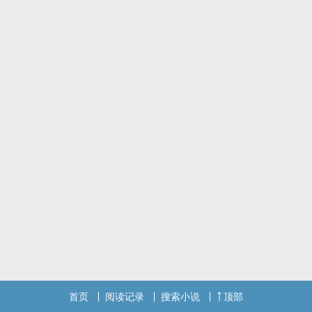
得超凶！
你打败一名炼体天才，掉落【力量*20】，【速度*15】，【圣血霸体
*1】……你捡了起来，力量和速度有所提升，走了狗屎运竟然获得逆
天体质圣血霸体！
你杀死一头星兽，掉落【力量*15】，【速度*12】，【兽结核*1】
……你捡了起来，力量和速度有所提升，并将兽结核卖掉，大赚了
10000000……
……
你这一生打败了无数对手，突然有一天，你随便一剑斩了路过的无辜
神魔，在家练刀不小心把星河砍成了两段，小拳拳一锤打爆了太阳，
让世界坠入黑暗……
原来，你已经无敌了！！
首页
阅读记录
搜索小说
顶部