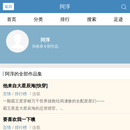
阿淳
返回
首页
分类
排行
搜索
足迹
阿淳
共收录 8 部作品
阿淳的全部作品集
他来自大星辰海[快穿]
言情
/
排行榜
连载
一颗霸王星穿梭万千世界拯救结局凄惨的女配星星们——
霸王星是大星辰海的总管辖官。
但是有一天，他发现自己辖域的星星们，自从下凡体验人生之后，就
要喜欢我一下噢
变得蔫了吧唧的。
言情
/
排行榜
连载
光芒黯淡。