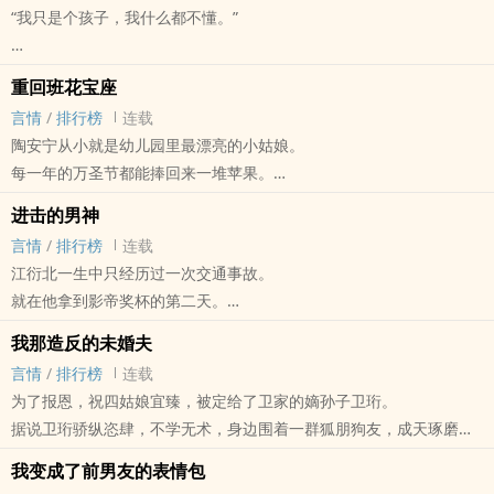
“我只是个孩子，我什么都不懂。”
后来才知道，原来是因为在体验人生的途中受到了挫伤。
结局凄惨，打击惨重。
狭窄阴暗的廊道里，小姑娘被抵在墙角，神情胆怯，嗓音微颤。
为了重振大星辰海的威风，霸王星决定要亲自去拯救自己的星星们！
重回班花宝座
言情
/
排行榜
连载
男主快穿言情文 新增2章番外完结
陶安宁从小就是幼儿园里最漂亮的小姑娘。
每一年的万圣节都能捧回来一堆苹果。
在她面前，站着一个身高腿长，眼神幽暗的英俊男人。
从班花到校花，搭讪、情书、表白。
进击的男神
是她的人生常态。
言情
/
排行榜
连载
然而她老是觉得自己有病。
江衍北一生中只经历过一次交通事故。
患了严重的“贫穷且不能读书”之症。
“你什么都不懂是吧？”
就在他拿到影帝奖杯的第二天。
直到有一天，她发现
但俗话说得好：不鸣则已，一鸣惊人。
自己变成了一个回回考第一的学霸。
我那造反的未婚夫
男人的语气很平静，“你他妈什么都不懂，你往自己衣服里塞个枕头和
一击毙命。
且家境富裕，父慈母爱。
言情
/
排行榜
连载
血袋，跑大街上声泪俱下地说老子始乱终弃，剖腹取子？鹿绿，你他
他除了智商基本面目全非。
就是......有点胖。
为了报恩，祝四姑娘宜臻，被定给了卫家的嫡孙子卫珩。
妈要是成年了还能得了？”
换句话说，
据说卫珩骄纵恣肆，不学无术，身边围着一群狐朋狗友，成天琢磨些
他穿越了。
旁门左道。
穿的还是自己客串的电影里的最大反派。
我变成了前男友的表情包
除了一副好相貌，简直一无是处。
一个十八线男团的队长。