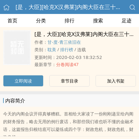
[是，大臣][哈克X汉弗莱]内阁大臣在三十年后的日记
首页
分类
排行
搜索
足迹
[是，大臣][哈克X汉弗莱]内阁大臣在三十年后的日记
作者：
甘-度-青三依旧在
类别：
耽美
/
排行榜
/
连载
2020-02-03 18:32:52
更新时间：
最新章节：
分卷阅读47
立即阅读
章节目录
加入书架
内容简介
今天的内阁会议开得真够糟糕。首相给大家读了一份刚刚递呈给内阁
的财务报告，略去无用的例行废话，和那些我们谁也听不懂的金融术
语，这篇报告归根结底可以凝练成四个字：财政危机，财政危机，财
政危机。