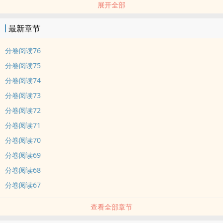
展开全部
“滚。”
后来——
最新章节
“蕉蕉要嫁人了。”
“我准了吗？”
分卷阅读76
夜半无人时——
分卷阅读75
“九哥哥，你……你不是不喜欢蕉蕉么？”
分卷阅读74
“闭嘴。”
分卷阅读73
——真香。
分卷阅读72
内容标签： 情有独钟 天作之合 青梅竹马 甜文
分卷阅读71
分卷阅读70
分卷阅读69
分卷阅读68
分卷阅读67
查看全部章节