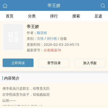
帝王娇
首页
分类
排行
搜索
足迹
帝王娇
作者：
顾语枝
类别：
言情
/
排行榜
/
连载
2020-02-03 20:45:15
更新时间：
最新章节：
分卷阅读76
立即阅读
章节目录
加入书架
内容简介
傅亭蕉虽只是郡主，却尊贵无匹
左夺熙虽贵为皇子，却低贱如泥
以前——
“蕉蕉以后要嫁给九哥哥！”