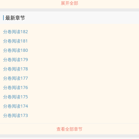
展开全部
徐扣弦借醉睡完就跑，被迫回国改头换面讨生活。
直到看见律所合伙人，这男人的薄唇她吻过，静夜里反复描摹过。
最新章节
邵恩：你酒量这么差，还学别人喝酒？
徐扣弦：酒量差？我啤酒踩箱，白酒两斤，喝酒从来不搞事。
分卷阅读182
红唇在下一秒被吻住，浅尝辄止后邵恩笑道：不搞事？你摊上大事
分卷阅读181
了，知道吗？
分卷阅读180
徐扣弦三思而后作死道：我觉得你吻技很不错。
分卷阅读179
邵恩挑眉慢条斯理扯开了领带：那给你继续亲？
徐扣弦边摸边拒绝道：不了不了，我是正经人。
分卷阅读178
邵恩低声道：允许你在我心里犯法。
分卷阅读177
我小学课堂上跟老师争论、大学辩论赛让对方亮牌认输。不说别的，
分卷阅读176
就论话术，我从来都没输过。
分卷阅读175
邵恩：那过会儿就让你哭着认输。
分卷阅读174
徐扣弦二十多年从来没嘴上服过输，却屡在邵恩面前哭腔喊要慢点
儿。
分卷阅读173
邵恩冷清三十载，为了徐扣弦打破所有。
查看全部章节
——此生狂妄，终为一人万事低头。
#为什么不联系我，我是不是被骗了#