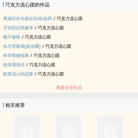
巧克力流心团的作品
#特么的睡完就跑你还有理了#
#男女主大型真香修罗场了解一下#
离婚后前夫疯狂加戏/如风
/
巧克力流心团
双律师行业职场文，男女主都是打嘴炮小能手。
手控的自我修养
/
巧克力流心团
*女主家贼有钱，不是傻白甜，谁怼她她怼谁全家，非典型419。
睡不够呀
/
巧克力流心团
感情线苏宠撩，剧情线为走燃向案件有虐，不虐我亲闺女跟儿子，完
毕。
你尽管吻我[娱乐圈]
/
巧克力流心团
男主是处再问打人了，为什么大龄还是看剧情线。
科学喂糖指南
/
巧克力流心团
内容标签：豪门世家励志人生甜文爽文
相亲遇现任
/
巧克力流心团
奶黄流心陷恋爱
/
巧克力流心团
查看全部作品
相关推荐