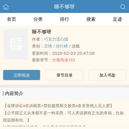
睡不够呀
首页
分类
排行
搜索
足迹
睡不够呀
作者：
巧克力流心团
类别：
言情
/
排行榜
/
连载
2020-02-03 20:47:06
更新时间：
最新章节：
分卷阅读182
立即阅读
章节目录
加入书架
内容简介
【金牌诉讼x非诉精英=禁欲腹黑斯文败类x多变美艳人见人爱】
【公平跟正义从来都不是一种东西，可人类该拥有正当的幸福，比如
我该拥有你。】
拉斯维加斯D场得意，代价是情场职场双双失意。