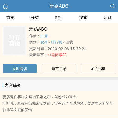
新婚ABO
首页
分类
排行
搜索
足迹
新婚ABO
作者：
白鹿
类别：
耽美
/
排行榜
/
连载
2020-02-03 18:29:24
更新时间：
最新章节：
分卷阅读88
立即阅读
章节目录
加入书架
内容简介
姜彦春在和冯文庭结了婚之后，就想成为寡夫。
但听说，寡夫在遗嘱未立之前，没有遗产可以继承，姜彦春又希望能
获得冯文庭的爱情。