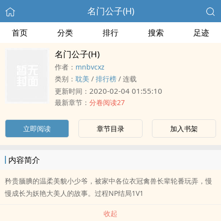
名门公子(H)
首页
分类
排行
搜索
足迹
名门公子(H)
作者：
mnbvcxz
类别：
耽美
/
排行榜
/
连载
2020-02-04 01:55:10
更新时间：
最新章节：
分卷阅读27
立即阅读
章节目录
加入书架
内容简介
矜贵腼腆的温柔美貌小少爷，被家中各位衣冠禽兽长辈轮番玩弄，慢
慢成长为妖艳大美人的故事。过程NP结局1V1
收起