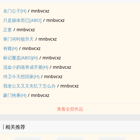
名门公子(H)
/
mnbvcxz
只是腺体而已[ABO]
/
mnbvcxz
正妻
/
mnbvcxz
掌门何时能升天
/
mnbvcxz
有蝶(H)
/
mnbvcxz
标记覆盖(ABO)(H)
/
mnbvcxz
混血小奶喵养成手册(H)
/
mnbvcxz
侍卫今天想回家(H)
/
mnbvcxz
我老公又又又失忆了怎么办
/
mnbvcxz
豪门艳事(H)
/
mnbvcxz
查看全部作品
相关推荐