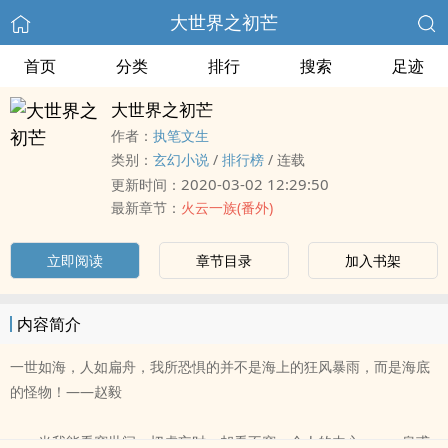
大世界之初芒
首页
分类
排行
搜索
足迹
大世界之初芒
作者：
执笔文生
类别：
玄幻小说
/
排行榜
/
连载
2020-03-02 12:29:50
更新时间：
最新章节：
火云一族(番外)
立即阅读
章节目录
加入书架
内容简介
一世如海，人如扁舟，我所恐惧的并不是海上的狂风暴雨，而是海底
的怪物！——赵毅
当我能看穿世间一切虚妄时，却看不穿一个人的内心。——皇甫