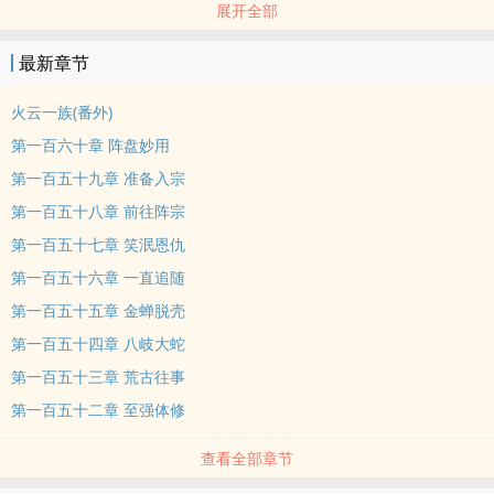
展开全部
琴
最新章节
让我苦苦寻了一世，却不给我任何理由，你为何如此自私？——
白莲
火云一族(番外)
第一百六十章 阵盘妙用
我亲手葬送了我最爱的人，仅因当初的不信任！——墨水心
第一百五十九章 准备入宗
第一百五十八章 前往阵宗
既然漫天神佛都不能给出我想要的答案，为何还让我信仰你们？
——卓不凡
第一百五十七章 笑泯恩仇
第一百五十六章 一直追随
只要吾还在，吾就是所有雷霆的掌控者——雷震
第一百五十五章 金蝉脱壳
第一百五十四章 八岐大蛇
也许你的爱情是靠甜言蜜语得来的，而我~是靠拳头抢来的！——
第一百五十三章 荒古往事
凌瑶儿
第一百五十二章 至强体修
本是一匹狼，却天生一副羊的善良，而这天下是狼的天下！所以
查看全部章节
注定可悲。——仇万生