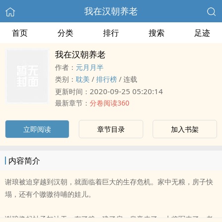
我在汉朝养老
首页
分类
排行
搜索
足迹
我在汉朝养老
作者：
元月月半
类别：
耽美
/
排行榜
/
连载
2020-09-25 05:20:14
更新时间：
最新章节：
分卷阅读360
立即阅读
章节目录
加入书架
内容简介
谢琅被迫穿越到汉朝，就面临着巨大的生存危机。家中无粮，房子快
塌，还有个嗷嗷待哺的娃儿。
谢琅撸起袖子加油干，有了粮，建了房，皇帝来了，大将军来了，老