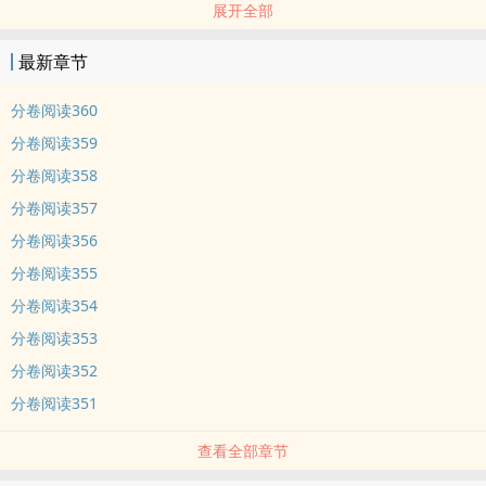
展开全部
虎来了，猴哥来了，熊猫也来了......
最新章节
谢琅仰天长叹，他只想在汉朝养老而已。
分卷阅读360
看文指南：文慢热，入坑前最好有心理准备；防盗比例60%，正常情
分卷阅读359
况每天上午九点更新
分卷阅读358
分卷阅读357
内容标签： 随身空间 穿越时空 种田文 市井生活
分卷阅读356
分卷阅读355
分卷阅读354
分卷阅读353
分卷阅读352
分卷阅读351
查看全部章节