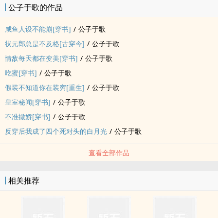
公子于歌的作品
靠，有点刺激啊！
咸鱼人设不能崩[穿书]
/
公子于歌
1VS1，反穿书娱乐圈文，对别人狠对自己更狠的美人受和一群BT攻，
状元郎总是不及格[古穿今]
/
公子于歌
想报复又不忍心，一系列爱恨交织狗血戏码。
情敌每天都在变美[穿书]
/
公子于歌
依旧有精彩剧中剧。
吃蜜[穿书]
/
公子于歌
内容标签： 娱乐圈 系统 甜文 穿书
假装不知道你在装穷[重生]
/
公子于歌
皇室秘闻[穿书]
/
公子于歌
不准撒娇[穿书]
/
公子于歌
反穿后我成了四个死对头的白月光
/
公子于歌
查看全部作品
相关推荐