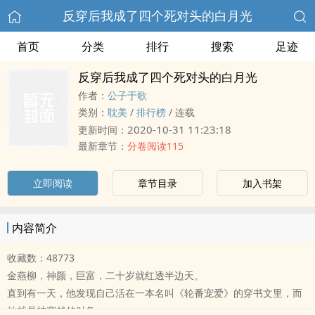
反穿后我成了四个死对头的白月光
首页
分类
排行
搜索
足迹
反穿后我成了四个死对头的白月光
作者：
公子于歌
类别：
耽美
/
排行榜
/
连载
2020-10-31 11:23:18
更新时间：
最新章节：
分卷阅读115
立即阅读
章节目录
加入书架
内容简介
收藏数：48773
金燕柳，神颜，巨富，二十岁就红透半边天。
直到有一天，他发现自己活在一本名叫《轮番宠爱》的穿书文里，而
他就是被穿越的对象。