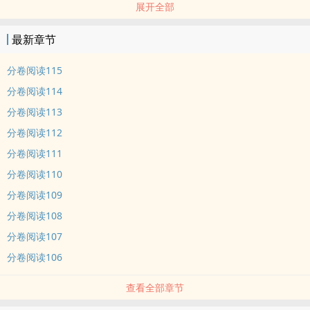
展开全部
按照原书剧情，穿到他身上的那个人，会花他的钱享受他的名气利用
他的美色，撩的文中大佬个个想得到他。
最新章节
呵呵。
他不知道就算了，既然知道了，就要提前反击！
分卷阅读115
他就把目光对准了文里那几个大佬。
分卷阅读114
大佬一号，表面温润沉稳，其实病娇阴戾，偏执狂热的sjb弟弟。
分卷阅读113
大佬二号，他在演艺圈众所周知的死对头。
分卷阅读112
大佬三号，一个兢兢业业，战斗力爆表的黑粉头子。
大佬四号，暴戾冷血，从未享受过人间温情的残疾大佬。
分卷阅读111
他把他们统统都培养成自己的劲敌。
分卷阅读110
做完这一切以后，他放飞自我，挥霍放肆，从娱乐圈的神话变成娱乐
分卷阅读109
圈的笑话，最后按照原小说“落水被穿”的剧情 ，痛痛快快地往江里一
分卷阅读108
跳。
分卷阅读107
穿吧穿吧，穿过来以后好好收拾烂摊子，再被大佬们狠狠地虐吧！
可是……
分卷阅读106
什么，对方不穿了？！！为什么？！
查看全部章节
金燕柳懵逼地被大佬们包围了。
他们眼睛通红地看着他，似乎恨极了他，又情不自禁想要得到他。