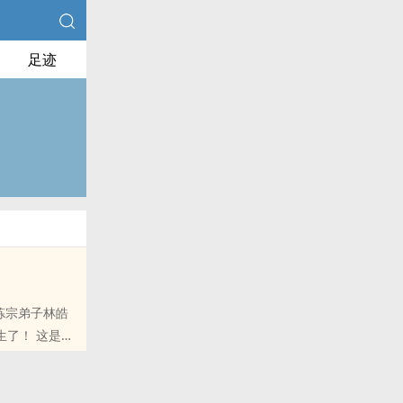
足迹
炼宗弟子林皓
生了！ 这是老
所以大家尽管