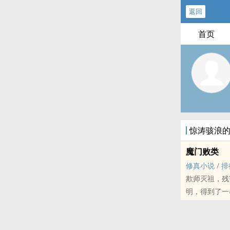
返回
首页
惊涛骇浪
魔门败类
修真小说
/
排
欺师灭祖，残
明，得到了一
惊回归仙侠的
放心收藏！