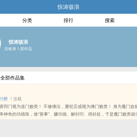
惊涛骇浪
分类
排行
搜索
惊涛骇浪
共收录 1 部作品
的全部作品集
行榜
连载
害同门视为道门败类！ 不修佛法，屡犯五戒视为佛门败类！ 身为魔门血
串神奇的功德珠，做“善事”、赚功德、解封印、得好处，于是魔门败类诞
作品，希望大家多多支持！本书老惊先打包票，肯定会完完整整的写好，