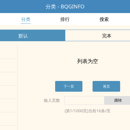
分类 - BQGINFO
分类
排行
搜索
默认
完本
列表为空
下一页
尾页
输入页数
(第
1
/
1000
页)当前
16
条/页