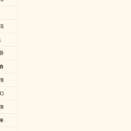
活
元
异
春
情
幻
侠
来