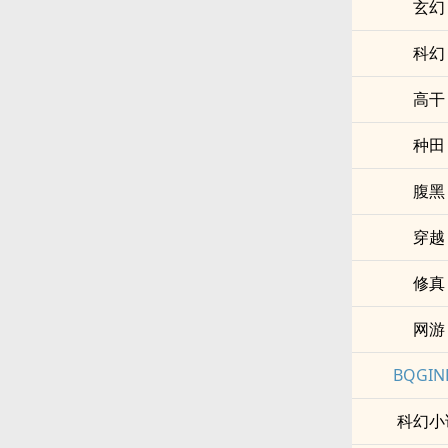
玄幻
科幻
高干
种田
腹黑
穿越
修真
网游
BQGIN
科幻小