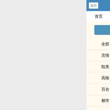
返回
首页
全部
言情
耽美
‌­高‎­辣​​
百合
都市