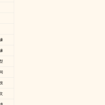
缘
缘
型
间
技
文
情